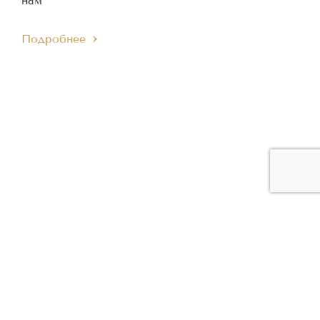
нам
Подробнее
ЧЛЕН МЕЖДУНАРОДНОГО
ЧЛЕН ЕВРОПЕЙСКОГО
IMC
EMC
МУЗЫКАЛЬНОГО СОВЕТА
МУЗЫКАЛЬНОГО СОВЕТА