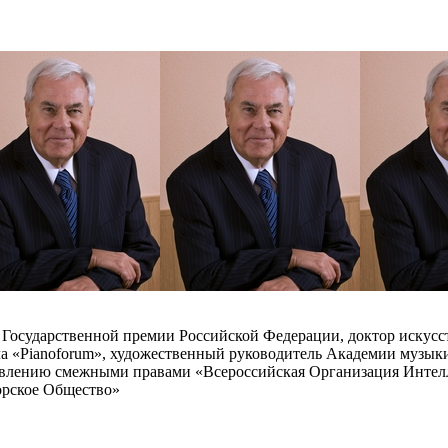
 Государственной премии Российской Федерации, доктор искусс
ала «Pianoforum», художественный руководитель Академии музы
влению смежными правами «Всероссийская Организация Интелл
орское Общество»