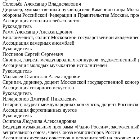
Соловьёв Александр Владиславович
Дирижер, художественный руководитель Камерного хора Москов
обороны Российской Федерации и Правительства Москвы, про
Ассоциация исполнителей-солистов
Руководитель
Рамм Александр Александрович
Виолончелист, солист Московской государственной академиче
Ассоциация камерных ансамблей
Руководитель
Поспелов Сергей Сергеевич
Скрипач, лауреат международных конкурсов, художественный 
Ассоциация молодых музыкантов-исполнителей
Руководитель
Малышев Станислав Александрович
Скрипач, дирижер, доцент Московской государственной консер
Ассоциация гитарного искусства
Руководитель
Илларионов Дмитрий Николаевич
Гитарист, лауреат международных конкурсов, доцент Российс
Ассоциация фортепианных дуэтов
Руководитель
Осипова Людмила Александровна
Ведущая музыкальных программ «Радио России», заслуженный 
вещательного союза, член Союза композиторов России
Ассоциация духовых оркестров и исполнителей на духовых и 