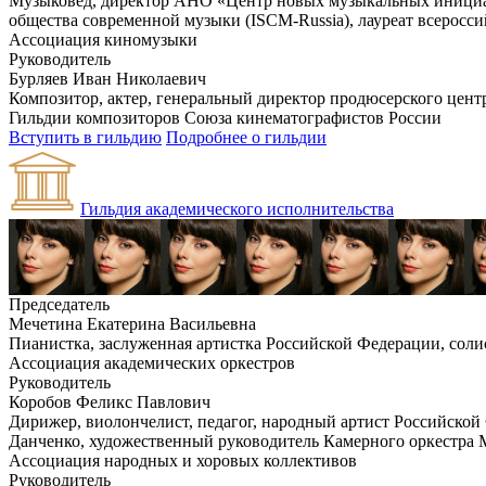
Музыковед, директор АНО «Центр новых музыкальных инициа
общества современной музыки (ISCM-Russia), лауреат всеросс
Ассоциация киномузыки
Руководитель
Бурляев Иван Николаевич
Композитор, актер, генеральный директор продюсерского цент
Гильдии композиторов Союза кинематографистов России
Вступить в гильдию
Подробнее о гильдии
Гильдия академического исполнительства
Председатель
Мечетина Екатерина Васильевна
Пианистка, заслуженная артистка Российской Федерации, сол
Ассоциация академических оркестров
Руководитель
Коробов Феликс Павлович
Дирижер, виолончелист, педагог, народный артист Российской
Данченко, художественный руководитель Камерного оркестра М
Ассоциация народных и хоровых коллективов
Руководитель