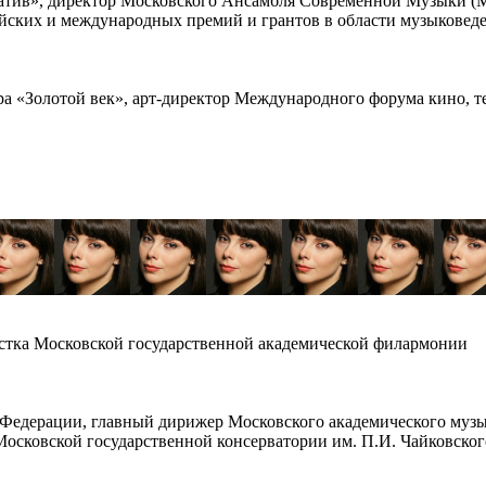
тив», директор Московского Ансамбля Современной Музыки (
ийских и международных премий и грантов в области музыковед
ра «Золотой век», арт-директор Международного форума кино, те
истка Московской государственной академической филармонии
 Федерации, главный дирижер Московского академического музы
осковской государственной консерватории им. П.И. Чайковског