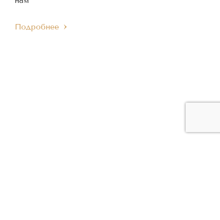
нам
Подробнее
ЧЛЕН МЕЖДУНАРОДНОГО
ЧЛЕН ЕВРОПЕЙСКОГО
IMC
EMC
МУЗЫКАЛЬНОГО СОВЕТА
МУЗЫКАЛЬНОГО СОВЕТА