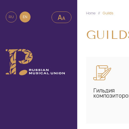
Home
//
Guilds
RU
EN
GUILD
Гильдия
композиторо