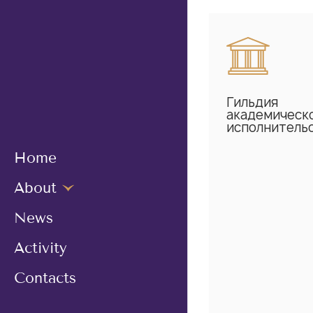
Гильдия
академическ
исполнитель
Home
About
News
Activity
Сontacts