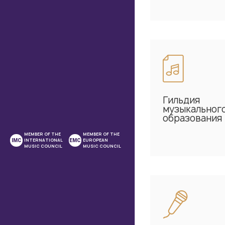
Гильдия
музыкальног
образования
MEMBER OF THE
MEMBER OF THE
INTERNATIONAL
EUROPEAN
IMC
EMC
MUSIC COUNCIL
MUSIC COUNCIL