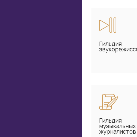
Гильдия
звукорежисс
Гильдия
музыкальных
журналистов