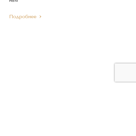
нам
Подробнее
ЧЛЕН МЕЖДУНАРОДНОГО
ЧЛЕН ЕВРОПЕЙСКОГО
IMC
EMC
МУЗЫКАЛЬНОГО СОВЕТА
МУЗЫКАЛЬНОГО СОВЕТА