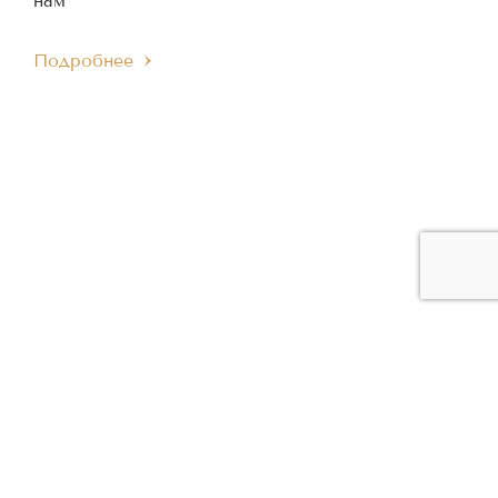
нам
Подробнее
ЧЛЕН МЕЖДУНАРОДНОГО
ЧЛЕН ЕВРОПЕЙСКОГО
IMC
EMC
МУЗЫКАЛЬНОГО СОВЕТА
МУЗЫКАЛЬНОГО СОВЕТА