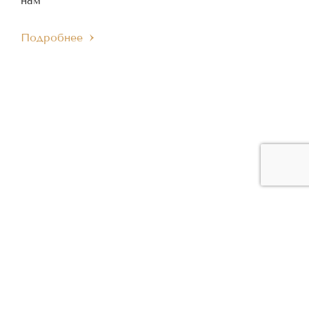
нам
Подробнее
ЧЛЕН МЕЖДУНАРОДНОГО
ЧЛЕН ЕВРОПЕЙСКОГО
IMC
EMC
МУЗЫКАЛЬНОГО СОВЕТА
МУЗЫКАЛЬНОГО СОВЕТА