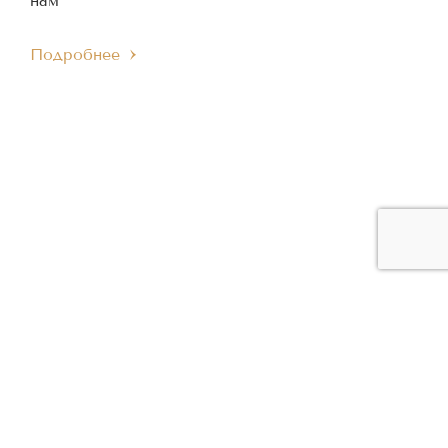
нам
Подробнее
ЧЛЕН МЕЖДУНАРОДНОГО
ЧЛЕН ЕВРОПЕЙСКОГО
IMC
EMC
МУЗЫКАЛЬНОГО СОВЕТА
МУЗЫКАЛЬНОГО СОВЕТА