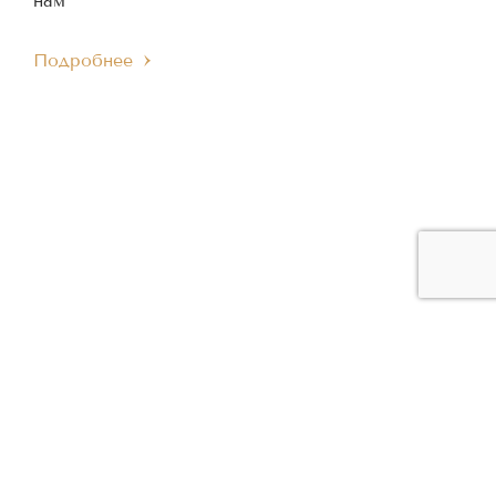
нам
Подробнее
ЧЛЕН МЕЖДУНАРОДНОГО
ЧЛЕН ЕВРОПЕЙСКОГО
IMC
EMC
МУЗЫКАЛЬНОГО СОВЕТА
МУЗЫКАЛЬНОГО СОВЕТА