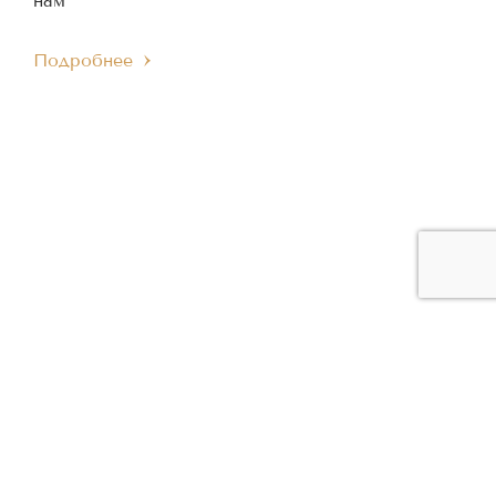
нам
Подробнее
ЧЛЕН МЕЖДУНАРОДНОГО
ЧЛЕН ЕВРОПЕЙСКОГО
IMC
EMC
МУЗЫКАЛЬНОГО СОВЕТА
МУЗЫКАЛЬНОГО СОВЕТА