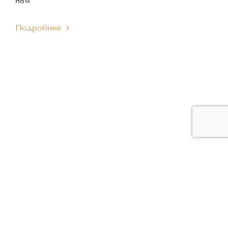
нам
Подробнее
ЧЛЕН МЕЖДУНАРОДНОГО
ЧЛЕН ЕВРОПЕЙСКОГО
IMC
EMC
МУЗЫКАЛЬНОГО СОВЕТА
МУЗЫКАЛЬНОГО СОВЕТА