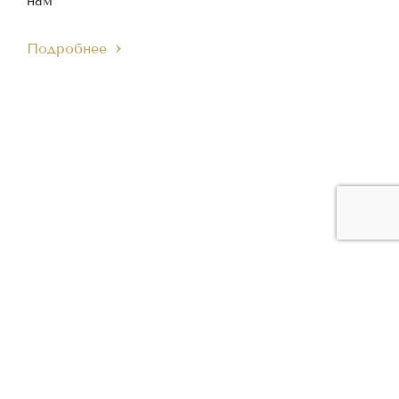
нам
Подробнее
ЧЛЕН МЕЖДУНАРОДНОГО
ЧЛЕН ЕВРОПЕЙСКОГО
IMC
EMC
МУЗЫКАЛЬНОГО СОВЕТА
МУЗЫКАЛЬНОГО СОВЕТА