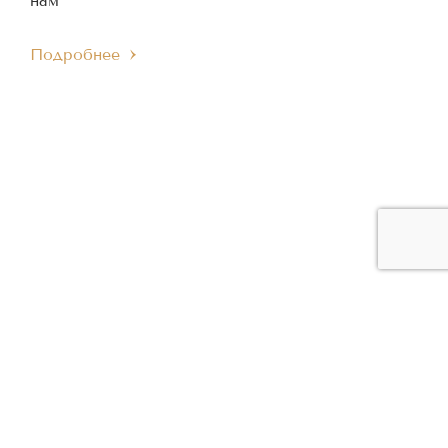
нам
Подробнее
ЧЛЕН МЕЖДУНАРОДНОГО
ЧЛЕН ЕВРОПЕЙСКОГО
IMC
EMC
МУЗЫКАЛЬНОГО СОВЕТА
МУЗЫКАЛЬНОГО СОВЕТА