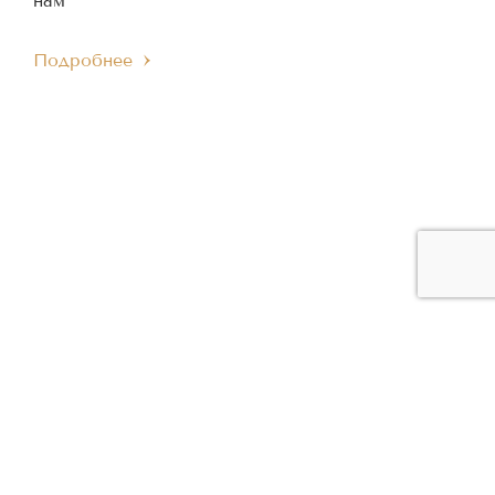
нам
Подробнее
ЧЛЕН МЕЖДУНАРОДНОГО
ЧЛЕН ЕВРОПЕЙСКОГО
IMC
EMC
МУЗЫКАЛЬНОГО СОВЕТА
МУЗЫКАЛЬНОГО СОВЕТА