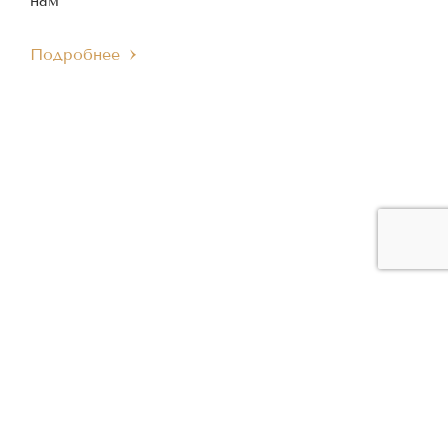
нам
Подробнее
ЧЛЕН МЕЖДУНАРОДНОГО
ЧЛЕН ЕВРОПЕЙСКОГО
IMC
EMC
МУЗЫКАЛЬНОГО СОВЕТА
МУЗЫКАЛЬНОГО СОВЕТА