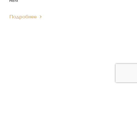
нам
Подробнее
ЧЛЕН МЕЖДУНАРОДНОГО
ЧЛЕН ЕВРОПЕЙСКОГО
IMC
EMC
МУЗЫКАЛЬНОГО СОВЕТА
МУЗЫКАЛЬНОГО СОВЕТА