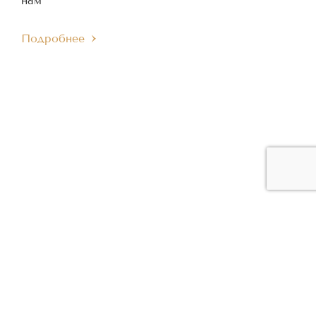
нам
Подробнее
ЧЛЕН МЕЖДУНАРОДНОГО
ЧЛЕН ЕВРОПЕЙСКОГО
IMC
EMC
МУЗЫКАЛЬНОГО СОВЕТА
МУЗЫКАЛЬНОГО СОВЕТА