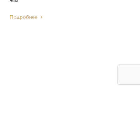
нам
Подробнее
ЧЛЕН МЕЖДУНАРОДНОГО
ЧЛЕН ЕВРОПЕЙСКОГО
IMC
EMC
МУЗЫКАЛЬНОГО СОВЕТА
МУЗЫКАЛЬНОГО СОВЕТА