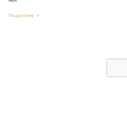
нам
Подробнее
ЧЛЕН МЕЖДУНАРОДНОГО
ЧЛЕН ЕВРОПЕЙСКОГО
IMC
EMC
МУЗЫКАЛЬНОГО СОВЕТА
МУЗЫКАЛЬНОГО СОВЕТА