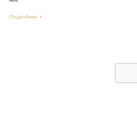
нам
Подробнее
ЧЛЕН МЕЖДУНАРОДНОГО
ЧЛЕН ЕВРОПЕЙСКОГО
IMC
EMC
МУЗЫКАЛЬНОГО СОВЕТА
МУЗЫКАЛЬНОГО СОВЕТА