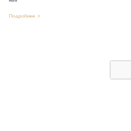
нам
Подробнее
ЧЛЕН МЕЖДУНАРОДНОГО
ЧЛЕН ЕВРОПЕЙСКОГО
IMC
EMC
МУЗЫКАЛЬНОГО СОВЕТА
МУЗЫКАЛЬНОГО СОВЕТА