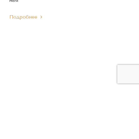
нам
Подробнее
ЧЛЕН МЕЖДУНАРОДНОГО
ЧЛЕН ЕВРОПЕЙСКОГО
IMC
EMC
МУЗЫКАЛЬНОГО СОВЕТА
МУЗЫКАЛЬНОГО СОВЕТА