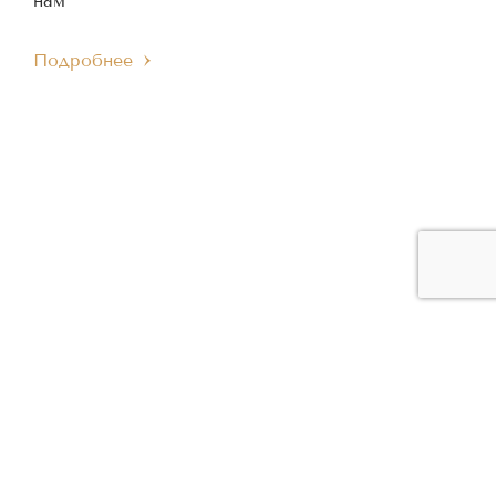
нам
Подробнее
ЧЛЕН МЕЖДУНАРОДНОГО
ЧЛЕН ЕВРОПЕЙСКОГО
IMC
EMC
МУЗЫКАЛЬНОГО СОВЕТА
МУЗЫКАЛЬНОГО СОВЕТА