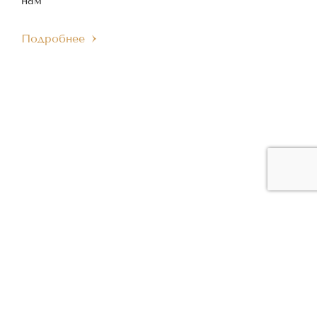
нам
Подробнее
ЧЛЕН МЕЖДУНАРОДНОГО
ЧЛЕН ЕВРОПЕЙСКОГО
IMC
EMC
МУЗЫКАЛЬНОГО СОВЕТА
МУЗЫКАЛЬНОГО СОВЕТА