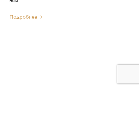
нам
Подробнее
ЧЛЕН МЕЖДУНАРОДНОГО
ЧЛЕН ЕВРОПЕЙСКОГО
IMC
EMC
МУЗЫКАЛЬНОГО СОВЕТА
МУЗЫКАЛЬНОГО СОВЕТА