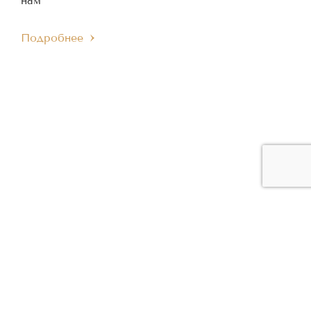
нам
Подробнее
ЧЛЕН МЕЖДУНАРОДНОГО
ЧЛЕН ЕВРОПЕЙСКОГО
IMC
EMC
МУЗЫКАЛЬНОГО СОВЕТА
МУЗЫКАЛЬНОГО СОВЕТА