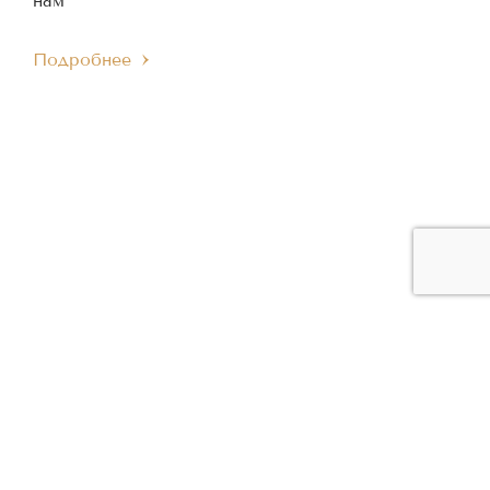
нам
Подробнее
ЧЛЕН МЕЖДУНАРОДНОГО
ЧЛЕН ЕВРОПЕЙСКОГО
IMC
EMC
МУЗЫКАЛЬНОГО СОВЕТА
МУЗЫКАЛЬНОГО СОВЕТА