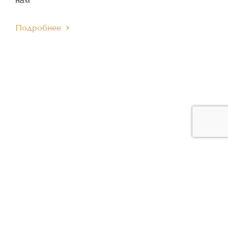
нам
Подробнее
ЧЛЕН МЕЖДУНАРОДНОГО
ЧЛЕН ЕВРОПЕЙСКОГО
IMC
EMC
МУЗЫКАЛЬНОГО СОВЕТА
МУЗЫКАЛЬНОГО СОВЕТА